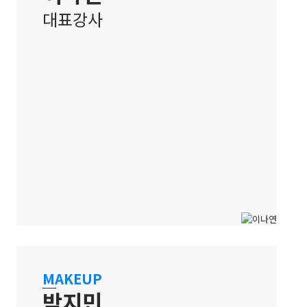
대표강사
홍대 캠퍼스
다방면으로 펼쳐나가는 미용 예술인
MAKEUP
박지민