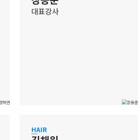
대표강사
강남 캠퍼스
헤어 입시 합격의 마법사
HAIR
김채원