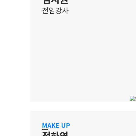
전임강사
강남 캠퍼스
잠재력을 빛으로 이끄는 메이크업 멘토
MAKE UP
정하연