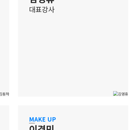
대표강사
수원 캠퍼스
학생의 성장을 함께하는 메이크업 강사
MAKE UP
이경민