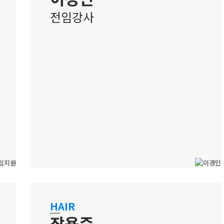
전임강사
수원 캠퍼스
트렌디 감각을 겸비한 실무중심
HAIR
메이크업 강사
장용준