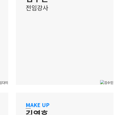
전임강사
강남 캠퍼스
트렌드에 섬세함을 더한 뷰티 감각자
MAKE UP
김영휴