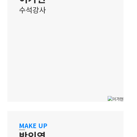
수석강사
홍대 캠퍼스
MAKE UP
박인영