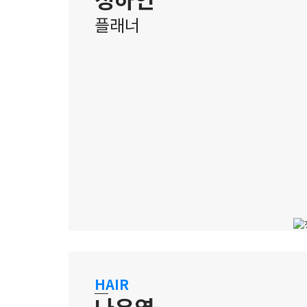
플래너
홍대 캠퍼스
HAIR
나유영