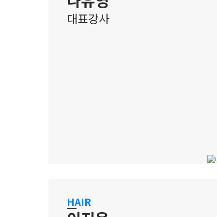
대표강사
홍대 캠퍼스
억대연봉 최연소 석사, 성공멘토강사
HAIR