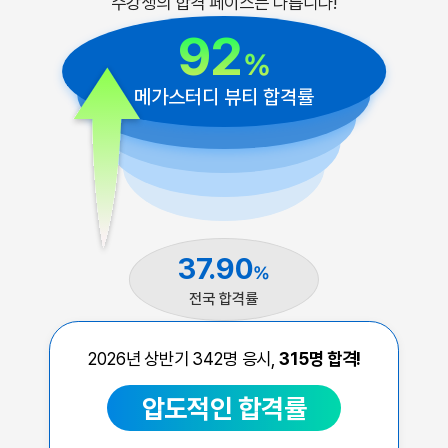
수강생의 합격 페이스는 다릅니다!
92
%
메가스터디 뷰티 합격률
37.90
%
전국 합격률
2026년 상반기
342
명 응시,
315
명 합격!
압도적인 합격률