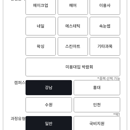
메이크업
헤어
이용사
네일
에스테틱
속눈썹
왁싱
스킨아트
기타과목
미용대입 박람회
*중복 선택 가능
캠퍼스
강남
홍대
수원
인천
*택1
과정유형
일반
국비지원